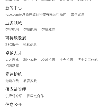
新闻中心
yabo.com芜湖徽腾教育科技有限公司新闻
媒体聚焦
业务领域
智能电网
智慧能源
智慧城市
可持续发展
ESG报告
招标信息
卓越人才
人才理念
职业成长
校园招聘
社会招聘
博士后工作站
招聘动态
党建护航
党建在线
教育实践
供应链管理
供应链介绍
供应链合作
信息公开