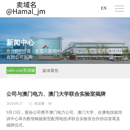
EN
新闻中心
首页
新闻中心
yabo.com芜湖徽腾教育科技
您当前的位置：
>
>
有限公司新闻
yabo.com芜湖徽
媒体聚焦
腾教育科技有限
公司新闻
公司与澳门电力、澳门大学联合实验室揭牌
2024-09-27
阅读量：60
9月13日，股份公司携手澳门电力公司、澳门大学，在澳电技能培
训中心举办数智赋能新型配用电技术联合实验室合作协议签署及
揭牌仪式。