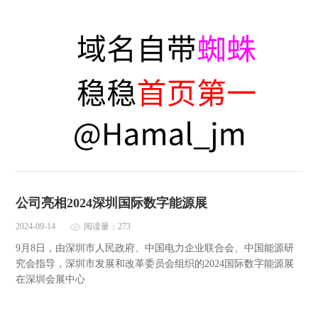
公司亮相2024深圳国际数字能源展
2024-09-14
阅读量：273
9月8日，由深圳市人民政府、中国电力企业联合会、中国能源研
究会指导，深圳市发展和改革委员会组织的2024国际数字能源展
在深圳会展中心