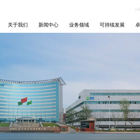
关于我们
新闻中心
业务领域
可持续发展
集团介绍
全球布局
发展历程
资源资质
联系我们
yabo.com芜湖徽
媒体聚焦
智能电网
智慧能源
智慧城市
招标信息
ESG报告
博
腾教育科技有限
公司新闻