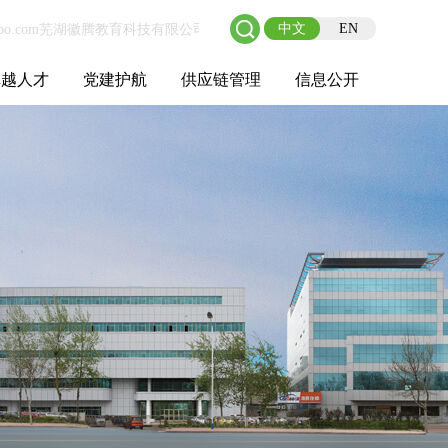
中文
EN
卓越人才
党建护航
供应链管理
信息公开
士后工作站
人才理念
职业成长
校园招聘
社会招聘
招聘动态
党建在线
教育实践
供应链介绍
供应链合作
基本信息
管理架构
人事薪酬
经营成果
重大事项